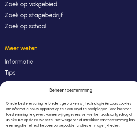
Zoek op vakgebied
Zoek op stagebedrijf
Zoek op school
Meer weten
Informatie
Tips
Contact
Beheer toestemming
Om de beste ervaring te bieden, gebruiken wij technologieën zoals cookies
om informatie op uw apparaat op te slaan en/of te raadplegen. Door hiervoor
toestemming te geven, kunnen wij gegevens verwerken zoals surfgedrag of
Copyright © 2026
unieke ID's op deze website. Het weigeren of intrekken van toestemming kan
een negatief effect hebben op bepaalde functies en mogelijkheden.
–
GSTALT
| Alle rechten voorbehouden |