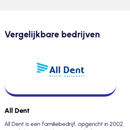
Vergelijkbare bedrijven
B
T
v
a
All Dent
All Dent is een familiebedrijf, opgericht in 2002.