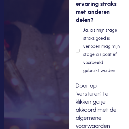
ervaring straks
met anderen
delen?
Ja, als mijn stage
straks goed is
verlopen mag mijn
stage als positief
voorbeeld
gebruikt worden
Door op
'versturen’ te
klikken ga je
akkoord met de
algemene
voorwaarden