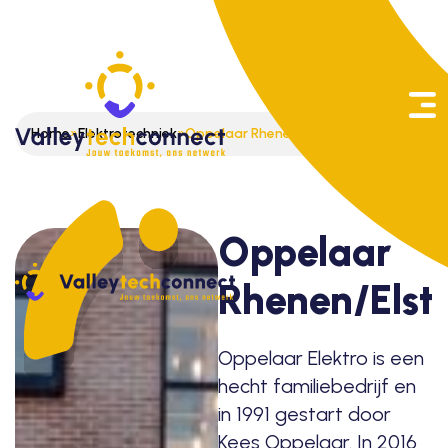
Zoeken
Home
»
Elektrotechniek
»
Oppelaar Rhenen/Elst
naar:
Oppelaar
Rhenen/Elst
Oppelaar Elektro is een
hecht familiebedrijf en
in 1991 gestart door
Kees Oppelaar. In 2016