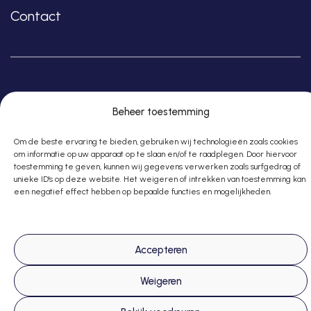
Contact
Copyright © 2026
Beheer toestemming
–
GSTALT
| Alle rechten voorbehouden |
Om de beste ervaring te bieden, gebruiken wij technologieën zoals cookies
Algemene voorwaarden | Privacy policy
om informatie op uw apparaat op te slaan en/of te raadplegen. Door hiervoor
toestemming te geven, kunnen wij gegevens verwerken zoals surfgedrag of
unieke ID's op deze website. Het weigeren of intrekken van toestemming kan
een negatief effect hebben op bepaalde functies en mogelijkheden.
Accepteren
Weigeren