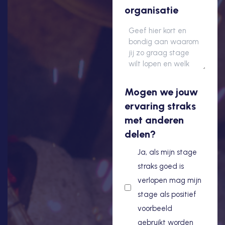
organisatie
Mogen we jouw
ervaring straks
met anderen
delen?
Ja, als mijn stage
straks goed is
verlopen mag mijn
stage als positief
voorbeeld
gebruikt worden