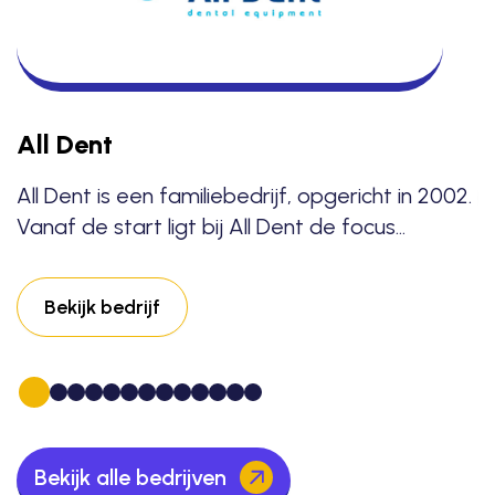
B
T
v
a
All Dent
All Dent is een familiebedrijf, opgericht in 2002.
Vanaf de start ligt bij All Dent de focus…
Bekijk bedrijf
Bekijk alle bedrijven