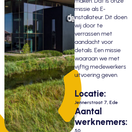
maken. Dat is onze
missie als E-
installateur. Dit doen
wij door te
verrassen met
aandacht voor
details. Een missie
waaraan we met
vijftig medewerkers
uitvoering geven.
Locatie:
Jennerstraat 7, Ede
Aantal
werknemers:
50