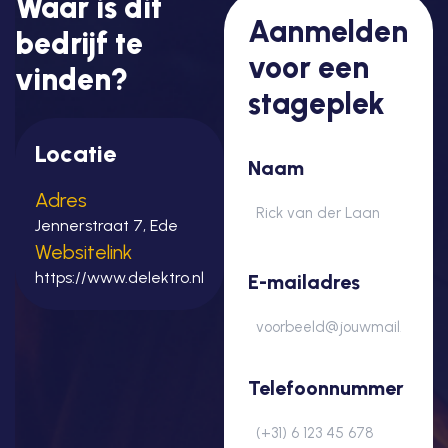
Waar is dit
Aanmelden
bedrijf te
voor een
vinden?
stageplek
Locatie
Naam
Adres
Jennerstraat 7, Ede
Websitelink
Voornaam
https://www.delektro.nl
E-mailadres
Telefoonnummer