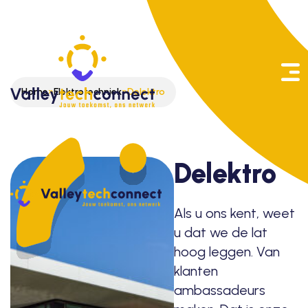
Zoeken
Home
»
Elektrotechniek
»
Delektro
naar:
Delektro
Als u ons kent, weet
u dat we de lat
hoog leggen. Van
klanten
ambassadeurs