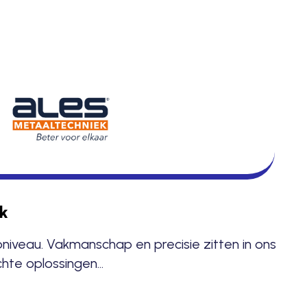
k
niveau. Vakmanschap en precisie zitten in ons
E
hte oplossingen…
m