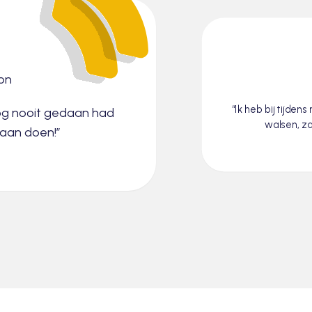
con
“Ik heb bij tijden
nog nooit gedaan had
walsen, za
gaan doen!”