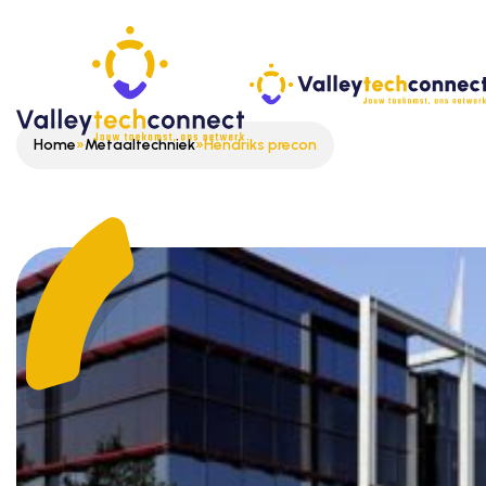
Home
»
Metaaltechniek
»
Hendriks precon