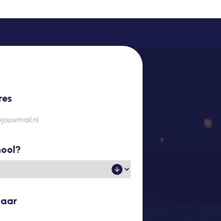
res
hool?
jaar