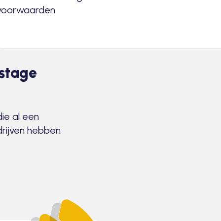
voorwaarden
 stage
die al een
drijven hebben