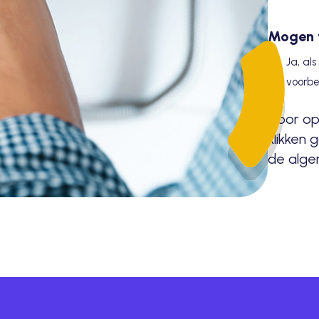
Mogen w
Ja, al
voorbe
Door op 
klikken 
de alg