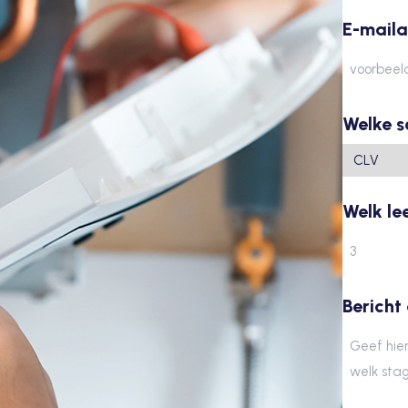
E-maila
Welke s
Welk le
Bericht