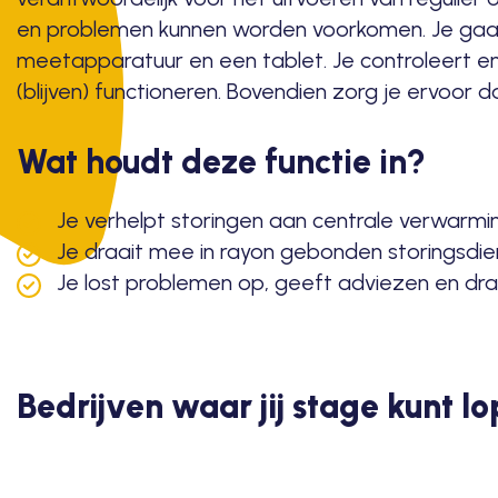
en problemen kunnen worden voorkomen. Je gaat
meetapparatuur en een tablet. Je controleert en
(blijven) functioneren. Bovendien zorg je ervoor d
Wat houdt deze functie in?
Je verhelpt storingen aan centrale verwarming
Je draait mee in rayon gebonden storingsdie
Je lost problemen op, geeft adviezen en dr
Bedrijven waar jij stage kunt lo