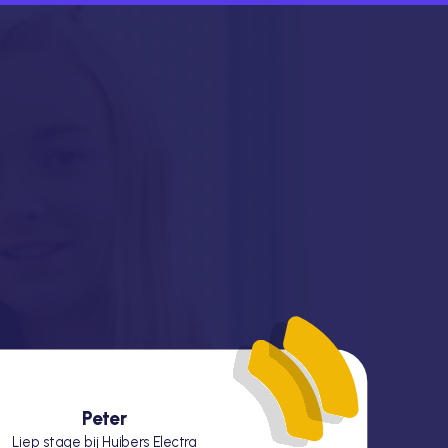
Peter
Liep stage bij Huibers Electra