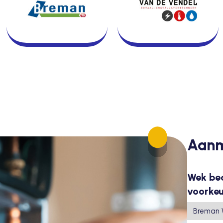
Aanm
Wek bed
voorke